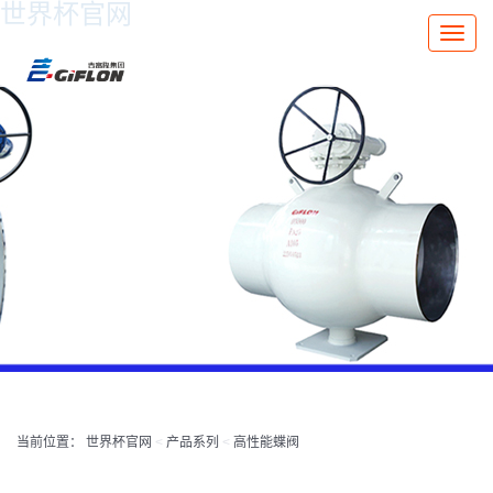
世界杯官网
Toggle
naviga
当前位置：
世界杯官网
<
产品系列
<
高性能蝶阀