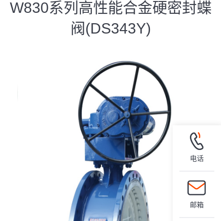
W830系列高性能合金硬密封蝶
阀(DS343Y)
电话
邮箱