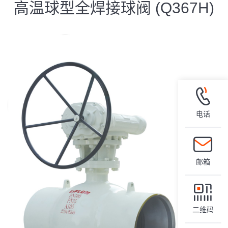
高温球型全焊接球阀 (Q367H)
电话
邮箱
二维码