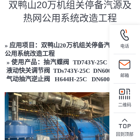
双鸭山20万机组关停备汽源及
热网公用系统改造工程
»
应用项目：双鸭山20万机组关停备汽源及
热网
电话
公用系统改造工程
»
使用产品：抽汽蝶阀 TD743Y-25C DN1200
液动快关调节阀 TDs743Y-25C DN600
邮箱
气动抽汽逆止阀 H644H-25C DN600 等
二维码
回到顶部